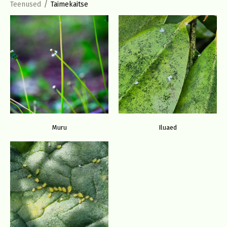
/
Teenused
Taimekaitse
Muru
Iluaed