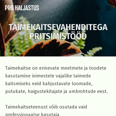
TAIMEKAITSEVAHENDITEGA
PRITSIMISTÖÖD
Taimekaitse on erinevate meetmete ja toodete
kasutamine inimestele vajalike taimede
kaitsmiseks neid kahjustavate loomade,
putukate, haigustekitajate ja umbrohtude eest.
Taimekaitseteenust võib osutada vaid
professionaalse kasutaja