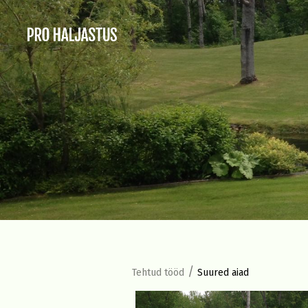
/
Tehtud tööd
Suured aiad