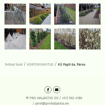
/
/
Tehtud tööd
KORTERIÜHISTUD
KÜ Papli 6a, Pärnu
© PRO HALJASTUS OÜ /
+372 502 4180
/
piret@prohaljastus.ee