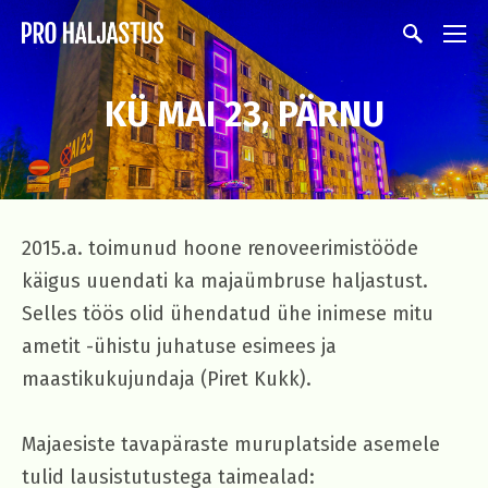
KÜ MAI 23, PÄRNU
2015.a. toimunud hoone renoveerimistööde
käigus uuendati ka majaümbruse haljastust.
Selles töös olid ühendatud ühe inimese mitu
ametit -ühistu juhatuse esimees ja
maastikukujundaja (Piret Kukk).
Majaesiste tavapäraste muruplatside asemele
tulid lausistutustega taimealad: