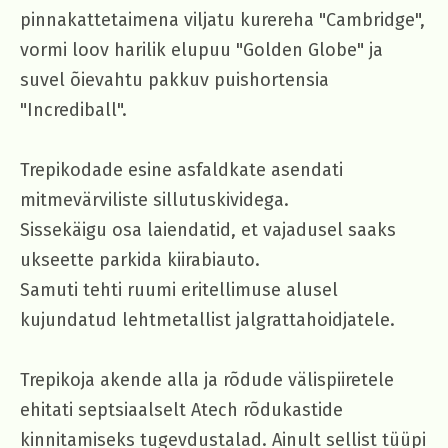
pinnakattetaimena viljatu kurereha "Cambridge",
vormi loov harilik elupuu "Golden Globe" ja
suvel õievahtu pakkuv puishortensia
"Incrediball".
Trepikodade esine asfaldkate asendati
mitmevärviliste sillutuskividega.
Sissekäigu osa laiendatid, et vajadusel saaks
ukseette parkida kiirabiauto.
Samuti tehti ruumi eritellimuse alusel
kujundatud lehtmetallist jalgrattahoidjatele.
Trepikoja akende alla ja rõdude välispiiretele
ehitati septsiaalselt Atech rõdukastide
kinnitamiseks tugevdustalad. Ainult sellist tüüpi