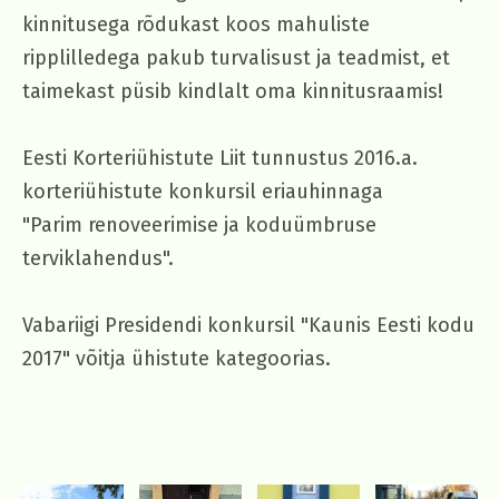
kinnitusega rõdukast koos mahuliste
ripplilledega pakub turvalisust ja teadmist, et
taimekast püsib kindlalt oma kinnitusraamis!
Eesti Korteriühistute Liit tunnustus 2016.a.
korteriühistute konkursil eriauhinnaga
"Parim renoveerimise ja koduümbruse
terviklahendus".
Vabariigi Presidendi konkursil "Kaunis Eesti kodu
2017" võitja ühistute kategoorias.